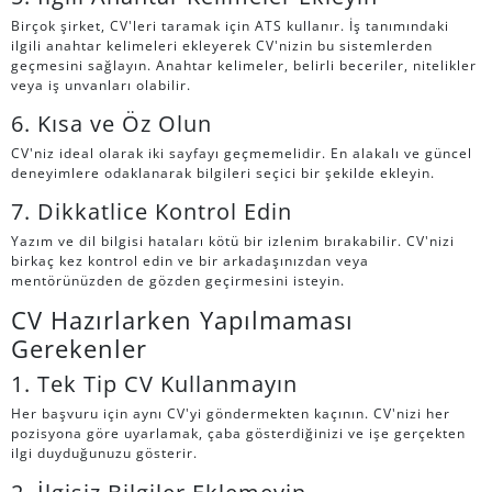
Birçok şirket, CV'leri taramak için ATS kullanır. İş tanımındaki
ilgili anahtar kelimeleri ekleyerek CV'nizin bu sistemlerden
geçmesini sağlayın. Anahtar kelimeler, belirli beceriler, nitelikler
veya iş unvanları olabilir.
6. Kısa ve Öz Olun
CV'niz ideal olarak iki sayfayı geçmemelidir. En alakalı ve güncel
deneyimlere odaklanarak bilgileri seçici bir şekilde ekleyin.
7. Dikkatlice Kontrol Edin
Yazım ve dil bilgisi hataları kötü bir izlenim bırakabilir. CV'nizi
birkaç kez kontrol edin ve bir arkadaşınızdan veya
mentörünüzden de gözden geçirmesini isteyin.
CV Hazırlarken Yapılmaması
Gerekenler
1. Tek Tip CV Kullanmayın
Her başvuru için aynı CV'yi göndermekten kaçının. CV'nizi her
pozisyona göre uyarlamak, çaba gösterdiğinizi ve işe gerçekten
ilgi duyduğunuzu gösterir.
2. İlgisiz Bilgiler Eklemeyin