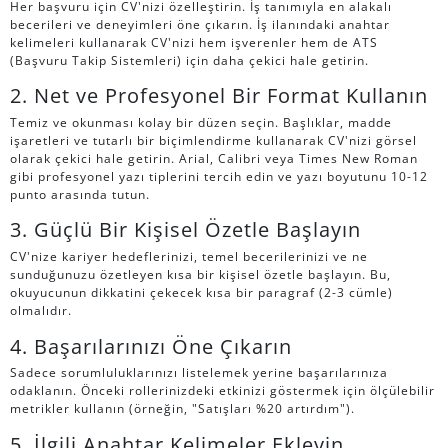
Her başvuru için CV'nizi özelleştirin. İş tanımıyla en alakalı
becerileri ve deneyimleri öne çıkarın. İş ilanındaki anahtar
kelimeleri kullanarak CV'nizi hem işverenler hem de ATS
(Başvuru Takip Sistemleri) için daha çekici hale getirin.
2. Net ve Profesyonel Bir Format Kullanın
Temiz ve okunması kolay bir düzen seçin. Başlıklar, madde
işaretleri ve tutarlı bir biçimlendirme kullanarak CV'nizi görsel
olarak çekici hale getirin. Arial, Calibri veya Times New Roman
gibi profesyonel yazı tiplerini tercih edin ve yazı boyutunu 10-12
punto arasında tutun.
3. Güçlü Bir Kişisel Özetle Başlayın
CV'nize kariyer hedeflerinizi, temel becerilerinizi ve ne
sunduğunuzu özetleyen kısa bir kişisel özetle başlayın. Bu,
okuyucunun dikkatini çekecek kısa bir paragraf (2-3 cümle)
olmalıdır.
4. Başarılarınızı Öne Çıkarın
Sadece sorumluluklarınızı listelemek yerine başarılarınıza
odaklanın. Önceki rollerinizdeki etkinizi göstermek için ölçülebilir
metrikler kullanın (örneğin, "Satışları %20 artırdım").
5. İlgili Anahtar Kelimeler Ekleyin