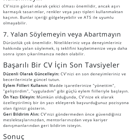
CV'nizin görsel olarak çekici olması önemlidir, ancak aşırı
karmaşık tasarımlar, renkler veya yazı tipleri kullanmaktan
kaçının. Bunlar içeriği gölgeleyebilir ve ATS ile uyumlu
olmayabilir.
7. Yalan Söylemeyin veya Abartmayın
Dürüstlük çok önemlidir. Nitelikleriniz veya deneyimleriniz
hakkında yalan söylemek, iş teklifini kaybetmenize veya daha
sonra işten çıkarılmanıza neden olabilir.
Başarılı Bir CV İçin Son Tavsiyeler
Düzenli Olarak Güncelleyin:
CV'nizi en son deneyimleriniz ve
becerilerinizle güncel tutun.
Eylem Fiilleri Kullanın:
Madde işaretlerinize "yönettim",
"geliştirdim", "uyguladım" gibi güçlü eylem fiilleriyle başlayın.
Ön Yazı Ekleyin:
Mümkün olduğunda, CV'nize ek olarak
özelleştirilmiş bir ön yazı ekleyerek başvurduğunuz pozisyona
olan ilginizi gösterin.
Geri Bildirim Alın:
CV'nizi göndermeden önce güvendiğiniz
meslektaşlarınızdan, mentorlarınızdan veya kariyer
danışmanlarından geri bildirim isteyin.
Sonuç