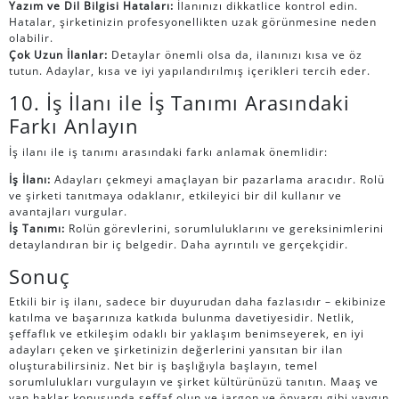
Yazım ve Dil Bilgisi Hataları:
İlanınızı dikkatlice kontrol edin.
Hatalar, şirketinizin profesyonellikten uzak görünmesine neden
olabilir.
Çok Uzun İlanlar:
Detaylar önemli olsa da, ilanınızı kısa ve öz
tutun. Adaylar, kısa ve iyi yapılandırılmış içerikleri tercih eder.
10. İş İlanı ile İş Tanımı Arasındaki
Farkı Anlayın
İş ilanı ile iş tanımı arasındaki farkı anlamak önemlidir:
İş İlanı:
Adayları çekmeyi amaçlayan bir pazarlama aracıdır. Rolü
ve şirketi tanıtmaya odaklanır, etkileyici bir dil kullanır ve
avantajları vurgular.
İş Tanımı:
Rolün görevlerini, sorumluluklarını ve gereksinimlerini
detaylandıran bir iç belgedir. Daha ayrıntılı ve gerçekçidir.
Sonuç
Etkili bir iş ilanı, sadece bir duyurudan daha fazlasıdır – ekibinize
katılma ve başarınıza katkıda bulunma davetiyesidir. Netlik,
şeffaflık ve etkileşim odaklı bir yaklaşım benimseyerek, en iyi
adayları çeken ve şirketinizin değerlerini yansıtan bir ilan
oluşturabilirsiniz. Net bir iş başlığıyla başlayın, temel
sorumlulukları vurgulayın ve şirket kültürünüzü tanıtın. Maaş ve
yan haklar konusunda şeffaf olun ve jargon ve önyargı gibi yaygın